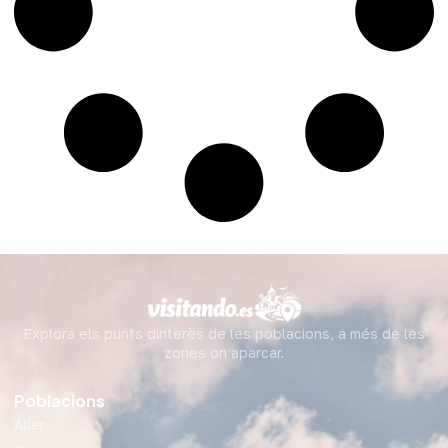
Explora els punts dinterès de les poblacions, a més de les
zones on aparcar.
Poblacions
Aller