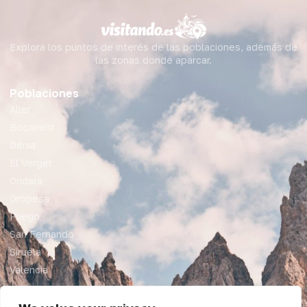
Explora los puntos de interés de las poblaciones, además de
las zonas donde aparcar.
Poblaciones
Aller
Bocairent
Dénia
El Verger
Ondara
Oropesa
Pliego
San Fernando
Siruela
Valencia
Legal