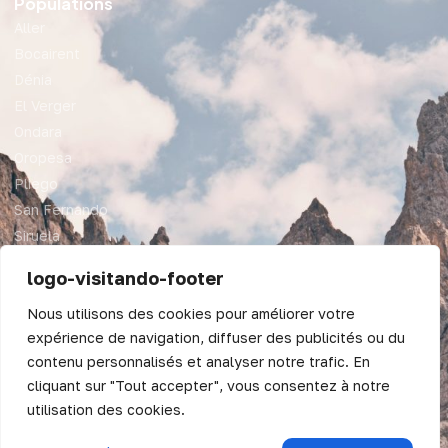
Populations
Aller
Bocairent
Dénia
El Verger
Ondara
Oropesa
Pliego
San Fernando
Siruela
Valence
logo-visitando-footer
Juridique
Nous utilisons des cookies pour améliorer votre
Deutsch
Mentions légales
expérience de navigation, diffuser des publicités ou du
Conditions générales
Valencià
contenu personnalisés et analyser notre trafic. En
Plan du site
cliquant sur "Tout accepter", vous consentez à notre
English (UK)
utilisation des cookies.
Español