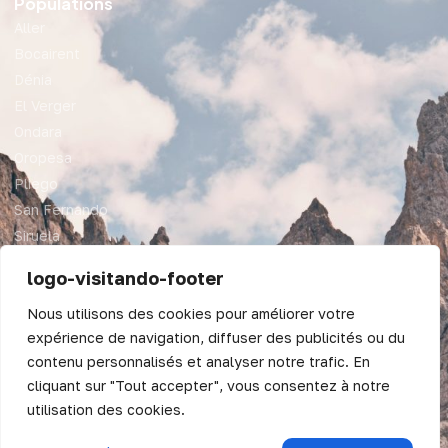
Populations
Aller
Bocairent
Dénia
El Verger
Ondara
Oropesa
Pliego
San Fernando
Siruela
Valence
logo-visitando-footer
Juridique
Nous utilisons des cookies pour améliorer votre
Deutsch
Mentions légales
expérience de navigation, diffuser des publicités ou du
Conditions générales
Valencià
contenu personnalisés et analyser notre trafic. En
Plan du site
cliquant sur "Tout accepter", vous consentez à notre
English (UK)
utilisation des cookies.
Español